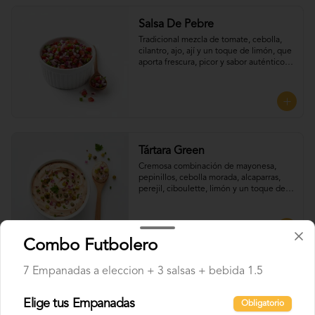
Salsa De Pebre
Tradicional mezcla de tomate, cebolla, 
cilantro, ajo, ají y un toque de limón, que 
aporta frescura, picor y sabor auténtico 
chileno, Perfecta para UNTAR tus 
empanadas
Tártara Green
Cremosa combinación de mayonesa, 
pepinillos, cebolla morada, alcaparras, 
perejil, ciboulette, limón y un toque de 
mostaza, que aporta frescura y sabor, 
Perfecta para UNTAR tus empanadas
Combo Futbolero
7 Empanadas a eleccion + 3 salsas + bebida 1.5
Bebidas
Elige tus Empanadas
Obligatorio