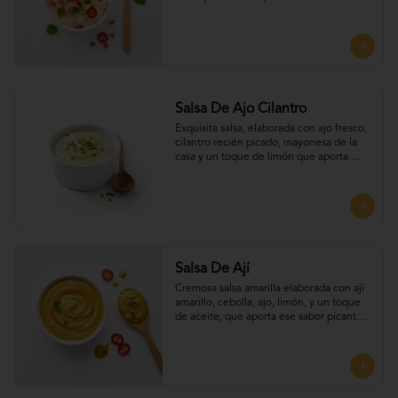
combinación fresca. Perfecta para UNTAR 
tus empanadas
Salsa De Ajo Cilantro
Exquisita salsa, elaborada con ajo fresco, 
cilantro recién picado, mayonesa de la 
casa y un toque de limón que aporta 
frescura y equilibrio a cada bocado, 
Perfecta para UNTAR tus empanadas
Salsa De Ají
Cremosa salsa amarilla elaborada con ají 
amarillo, cebolla, ajo, limón, y un toque 
de aceite, que aporta ese sabor picante y 
suave típico del Perú. Perfecta para 
UNTAR tus empanadas