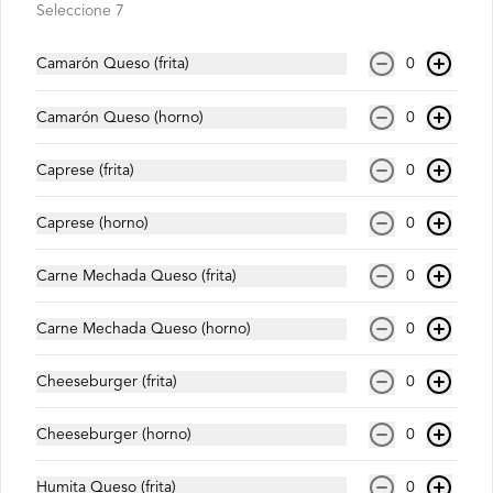
Seleccione 7
Agua Mineral Con Gas
Camarón Queso (frita)
0
Camarón Queso (horno)
0
$600
Caprese (frita)
0
Agua Mineral Sin Gas
Caprese (horno)
0
Carne Mechada Queso (frita)
0
Carne Mechada Queso (horno)
0
$600
Cheeseburger (frita)
0
Coca Cola Original (350ml)
Cheeseburger (horno)
0
Humita Queso (frita)
0