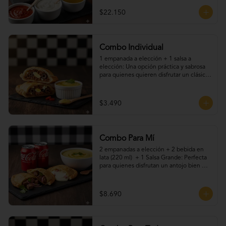
$22.150
Combo Individual
1 empanada a elección + 1 salsa a 
elección: Una opción práctica y sabrosa 
para quienes quieren disfrutar un clásico 
chileno sin complicaciones. Elige tu 
empanada favorita y acompáñala con una 
de nuestras salsas caseras. Ideal para una 
$3.490
pausa rápida o un snack lleno de sabor.
Combo Para Mí
2 empanadas a elección + 2 bebida en 
lata (220 ml)  + 1 Salsa Grande: Perfecta 
para quienes disfrutan un antojo bien 
resuelto. Dos empanadas recién hechas, 
acompañadas de tu bebida favorita, más 
nuestras salsas caseras que le dan el 
$8.690
toque final. Ideal para una pausa rica, 
rápida y con sabor artesanal.