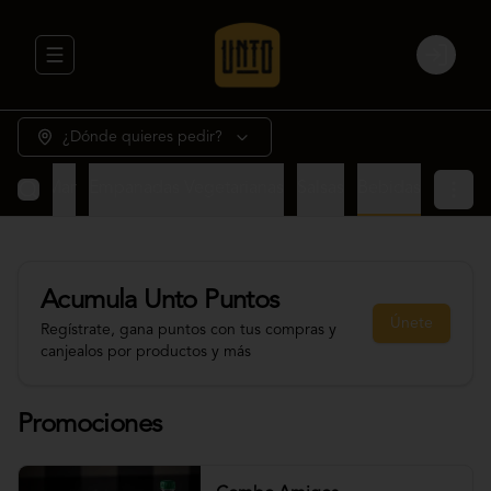
Abrir menu de navegación
Login
¿Dónde quieres pedir?
rne y Mar
Empanadas Vegetarianas
Salsas
Bebidas
Acumula
Unto Puntos
Únete
Regístrate, gana puntos con tus compras y
canjealos por productos y más
Promociones