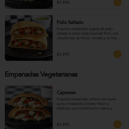
$3.490
Pollo Saltado
Exquisita empanada Jugosa de pollo 
saltado al estilo tradicional del Perú, con 
cebolla roja, ají fresco, tomate y un toque 
de cilantro que realza todo su sabor.
$3.490
Empanadas Vegetarianas
Capresse
Exquisita empanada, rellena con suave 
queso mozzarella, tomate fresco y 
albahaca, una combinación clásica y 
deliciosa con un toque artesanal.
$3.490