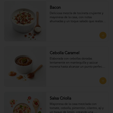
Bacon
Deliciosa mezcla de tocineta crujiente y 
mayonesa de la casa, con notas 
ahumadas y un toque salado que realza 
el sabor. Perfecta para UNTAR tus 
empanadas
Cebolla Caramel
Elaborada con cebollas doradas 
lentamente en mantequilla y azúcar 
morena hasta alcanzar un punto perfecto 
de dulzura y suavidad, Perfecta para 
UNTAR tus empanadas
Salsa Criolla
Mayonesa de la casa mezclada con 
tomate, cebolla, pimentón, cilantro, ají y 
un toque de limón, creando una 