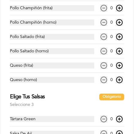
Coca Cola Zero 1.5 Lts
Pollo Champiñón (frita)
0
Pollo Champiñón (horno)
0
Pollo Saltado (frita)
0
$1.800
Pollo Saltado (horno)
0
Fanta (350ml)
Queso (frita)
0
Queso (horno)
0
$1.200
Elige Tus Salsas
Obligatorio
Seleccione 3
Sprite Zero 1.5 Lts
Tártara Green
0
Salsa De Ají
0