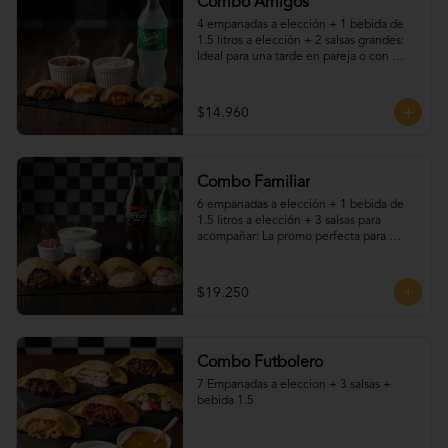
Combo Amigos
4 empanadas a elección + 1 bebida de 
1.5 litros a elección + 2 salsas grandes: 
Ideal para una tarde en pareja o con 
amigos. Elige tus empanadas favoritas, 
disfruta una bebida fría y acompaña todo 
con nuestras deliciosas salsas caseras. 
$14.960
Una promo práctica, sabrosa y perfecta 
para cualquier ocasión.
Combo Familiar
6 empanadas a elección + 1 bebida de 
1.5 litros a elección + 3 salsas para 
acompañar: La promo perfecta para 
compartir en familia o con amigos. Elige 
tus empanadas favoritas —fritas o al 
horno—, acompáñalas con una bebida 
$19.250
helada y nuestras irresistibles salsas 
caseras. ¡Sabores para todos, en una sola 
promoción llena de tradición y buen 
gusto!
Combo Futbolero
7 Empanadas a eleccion + 3 salsas + 
bebida 1.5