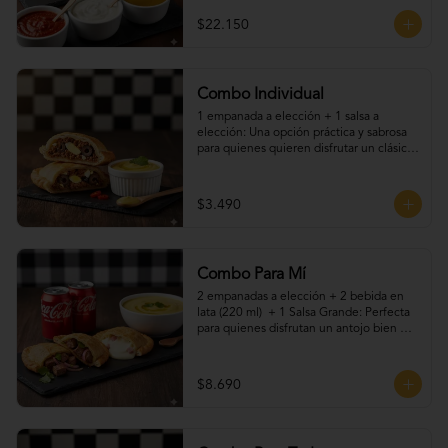
$22.150
Combo Individual
1 empanada a elección + 1 salsa a 
elección: Una opción práctica y sabrosa 
para quienes quieren disfrutar un clásico 
chileno sin complicaciones. Elige tu 
empanada favorita y acompáñala con una 
de nuestras salsas caseras. Ideal para una 
$3.490
pausa rápida o un snack lleno de sabor.
Combo Para Mí
2 empanadas a elección + 2 bebida en 
lata (220 ml)  + 1 Salsa Grande: Perfecta 
para quienes disfrutan un antojo bien 
resuelto. Dos empanadas recién hechas, 
acompañadas de tu bebida favorita, más 
nuestras salsas caseras que le dan el 
$8.690
toque final. Ideal para una pausa rica, 
rápida y con sabor artesanal.