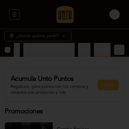
Abrir menu de navegación
Login
¿Dónde quieres pedir?
rne y Mar
Empanadas Vegetarianas
Salsas
Bebidas
Acumula
Unto Puntos
Únete
Regístrate, gana puntos con tus compras y
canjealos por productos y más
Promociones