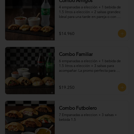
Combo Amigos
4 empanadas a elección + 1 bebida de 
1.5 litros a elección + 2 salsas grandes: 
Ideal para una tarde en pareja o con 
amigos. Elige tus empanadas favoritas, 
disfruta una bebida fría y acompaña todo 
con nuestras deliciosas salsas caseras. 
$14.960
Una promo práctica, sabrosa y perfecta 
para cualquier ocasión.
Combo Familiar
6 empanadas a elección + 1 bebida de 
1.5 litros a elección + 3 salsas para 
acompañar: La promo perfecta para 
compartir en familia o con amigos. Elige 
tus empanadas favoritas —fritas o al 
horno—, acompáñalas con una bebida 
$19.250
helada y nuestras irresistibles salsas 
caseras. ¡Sabores para todos, en una sola 
promoción llena de tradición y buen 
gusto!
Combo Futbolero
7 Empanadas a eleccion + 3 salsas + 
bebida 1.5