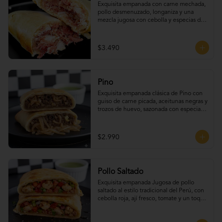
Exquisita empanada con carne mechada, 
pollo desmenuzado, longaniza y una 
mezcla jugosa con cebolla y especias de 
la casa.
$3.490
Pino
Exquisita empanada clásica de Pino con 
guiso de carne picada, aceitunas negras y 
trozos de huevo, sazonada con especias 
tradicionales.
$2.990
Pollo Saltado
Exquisita empanada Jugosa de pollo 
saltado al estilo tradicional del Perú, con 
cebolla roja, ají fresco, tomate y un toque 
de cilantro que realza todo su sabor.