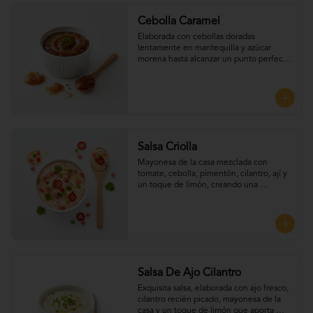
Cebolla Caramel
Elaborada con cebollas doradas 
lentamente en mantequilla y azúcar 
morena hasta alcanzar un punto perfecto 
de dulzura y suavidad, Perfecta para 
UNTAR tus empanadas
Salsa Criolla
Mayonesa de la casa mezclada con 
tomate, cebolla, pimentón, cilantro, ají y 
un toque de limón, creando una 
combinación fresca. Perfecta para UNTAR 
tus empanadas
Salsa De Ajo Cilantro
Exquisita salsa, elaborada con ajo fresco, 
cilantro recién picado, mayonesa de la 
casa y un toque de limón que aporta 