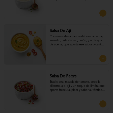
frescura y equilibrio a cada bocado, 
Perfecta para UNTAR tus empanadas
Salsa De Ají
Cremosa salsa amarilla elaborada con ají 
amarillo, cebolla, ajo, limón, y un toque 
de aceite, que aporta ese sabor picante y 
suave típico del Perú. Perfecta para 
UNTAR tus empanadas
Salsa De Pebre
Tradicional mezcla de tomate, cebolla, 
cilantro, ajo, ají y un toque de limón, que 
aporta frescura, picor y sabor auténtico 
chileno, Perfecta para UNTAR tus 
empanadas