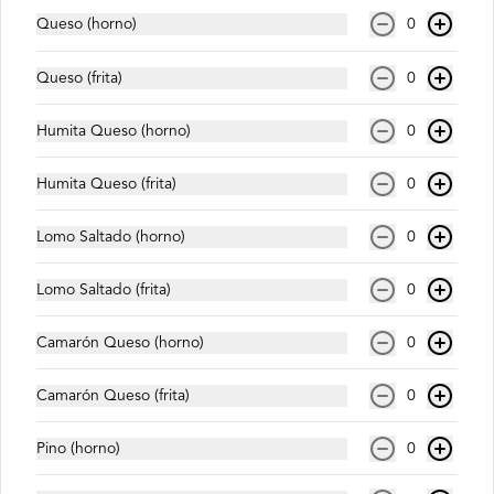
Agua Mineral Sin Gas
Queso (horno)
0
Queso (frita)
0
Humita Queso (horno)
0
$600
Humita Queso (frita)
0
Coca Cola Original (350ml)
Lomo Saltado (horno)
0
Lomo Saltado (frita)
0
$1.200
Camarón Queso (horno)
0
Camarón Queso (frita)
0
Coca Cola Original 1.5 Lts
Pino (horno)
0