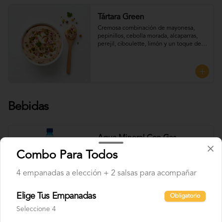
Tártara Green
Cremosa combinación de mayonesa, 
pepinillos, cebolla morada, alcaparras, 
perejil, ciboulette, limón y un toque de 
mostaza, que aporta frescura y sabor, 
Perfecta para UNTAR tus empanadas
Bebidas
Agua Mineral Con Gas
Combo Para Todos
4 empanadas a elección + 2 salsas para acompañar
$600
Elige Tus Empanadas
Obligatorio
Seleccione 4