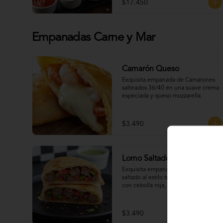
$17.450
Empanadas Carne y Mar
Camarón Queso
Exquisita empanada de Camarones 
salteados 36/40 en una suave crema 
especiada y queso mozzarella.
$3.490
Lomo Saltado
Exquisita empanada Jugosa de lomo 
saltado al estilo tradicional del Perú, 
con cebolla roja, ají fresco, tomate y 
un toque de cilantro que realza todo 
su sabor.
$3.490