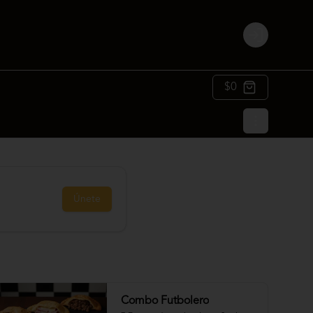
Login
$0
Únete
Combo Futbolero