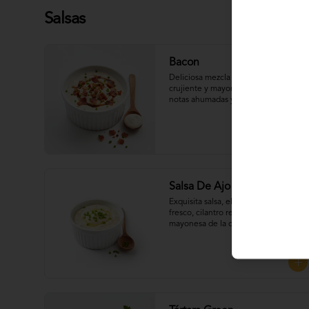
Salsas
Bacon
Deliciosa mezcla de tocineta 
crujiente y mayonesa de la casa, con 
notas ahumadas y un toque salado 
que realza el sabor. Perfecta para 
UNTAR tus empanadas
Salsa De Ajo Cilantro
Exquisita salsa, elaborada con ajo 
fresco, cilantro recién picado, 
mayonesa de la casa y un toque de 
limón que aporta frescura y 
equilibrio a cada bocado, Perfecta 
para UNTAR tus empanadas