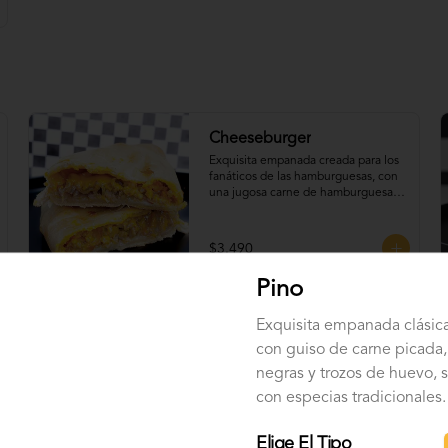
Cheeseburger
Exquisita empanada creada para los 
fanáticos de las hamburguesas, con 
una jugosa carne de hamburguesa, 
queso cheddar, tomate, cebolla 
caramelizada y un irresistible extra 
de tocino.
$3.490
Pino
Mechada Queso
Exquisita empanada clásic
Carne mechada de res sazonada a la 
con guiso de carne picada,
perfección, combinada con queso 
negras y trozos de huevo, 
mozarella.
con especias tradicionales.
$3.490
Elige El Tipo