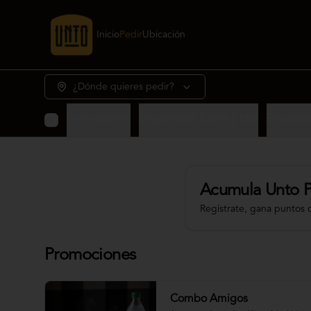
Inicio
Pedir
Ubicación
¿Dónde quieres pedir?
Promociones
Empanadas Carne y Mar
Empanad
Acumula
Unto 
Regístrate, gana puntos 
Promociones
Combo Amigos