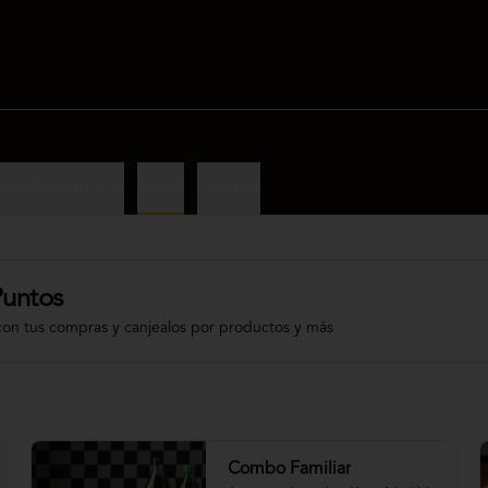
as Vegetarianas
Salsas
Bebidas
Puntos
con tus compras y canjealos por productos y más
Combo Familiar