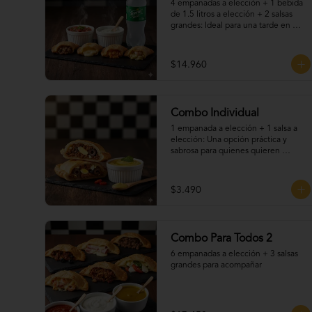
4 empanadas a elección + 1 bebida 
de 1.5 litros a elección + 2 salsas 
grandes: Ideal para una tarde en 
pareja o con amigos. Elige tus 
empanadas favoritas, disfruta una 
bebida fría y acompaña todo con 
$14.960
nuestras deliciosas salsas caseras. 
Una promo práctica, sabrosa y 
perfecta para cualquier ocasión.
Combo Individual
1 empanada a elección + 1 salsa a 
elección: Una opción práctica y 
sabrosa para quienes quieren 
disfrutar un clásico chileno sin 
complicaciones. Elige tu empanada 
favorita y acompáñala con una de 
$3.490
nuestras salsas caseras. Ideal para 
una pausa rápida o un snack lleno de 
sabor.
Combo Para Todos 2
6 empanadas a elección + 3 salsas 
grandes para acompañar