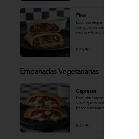
Pino
Exquisita empanada clásica de Pino 
con guiso de carne picada, aceitunas 
negras y trozos de huevo, sazonada 
con especias tradicionales.
$2.990
Empanadas Vegetarianas
Capresse
Exquisita empanada, rellena con 
suave queso mozzarella, tomate 
fresco y albahaca, una combinación 
clásica y deliciosa con un toque 
artesanal.
$3.490