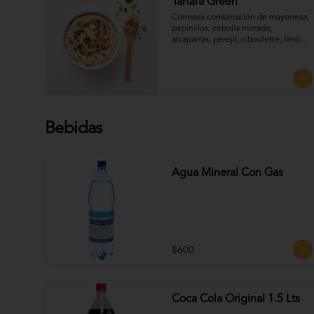
Tártara Green
Cremosa combinación de mayonesa, 
pepinillos, cebolla morada, 
alcaparras, perejil, ciboulette, limón 
y un toque de mostaza, que aporta 
frescura y sabor, Perfecta para 
UNTAR tus empanadas
Bebidas
Agua Mineral Con Gas
$600
Coca Cola Original 1.5 Lts