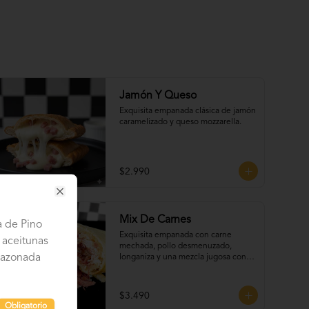
Jamón Y Queso
Exquisita empanada clásica de jamón 
caramelizado y queso mozzarella.
$2.990
Close
Mix De Carnes
a de Pino
Exquisita empanada con carne 
 aceitunas
mechada, pollo desmenuzado, 
sazonada
longaniza y una mezcla jugosa con 
cebolla y especias de la casa.
$3.490
Obligatorio