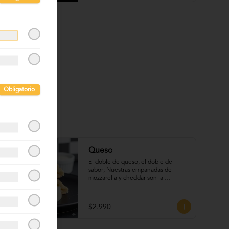
Obligatorio
Queso
El doble de queso, el doble de 
sabor; Nuestras empanadas de 
mozzarella y cheddar son la 
combinación perfecta.
$2.990