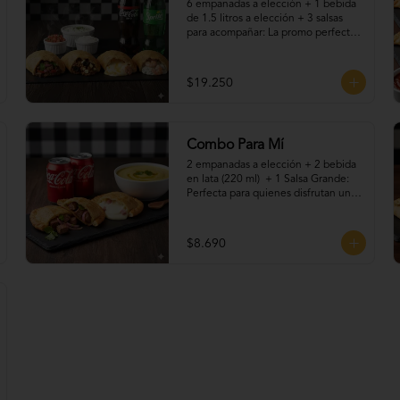
6 empanadas a elección + 1 bebida 
de 1.5 litros a elección + 3 salsas 
para acompañar: La promo perfecta 
para compartir en familia o con 
amigos. Elige tus empanadas 
favoritas —fritas o al horno—, 
$19.250
acompáñalas con una bebida helada 
y nuestras irresistibles salsas caseras. 
¡Sabores para todos, en una sola 
promoción llena de tradición y buen 
Combo Para Mí
gusto!
2 empanadas a elección + 2 bebida 
en lata (220 ml)  + 1 Salsa Grande: 
Perfecta para quienes disfrutan un 
antojo bien resuelto. Dos 
empanadas recién hechas, 
acompañadas de tu bebida favorita, 
$8.690
más nuestras salsas caseras que le 
dan el toque final. Ideal para una 
pausa rica, rápida y con sabor 
artesanal.