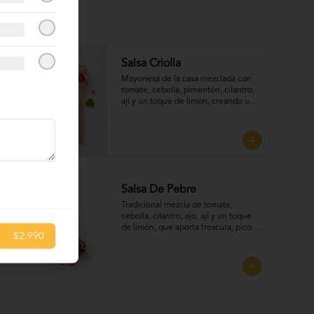
Salsa Criolla
Mayonesa de la casa mezclada con 
tomate, cebolla, pimentón, cilantro, 
ají y un toque de limón, creando una 
combinación fresca. Perfecta para 
UNTAR tus empanadas
Salsa De Pebre
Tradicional mezcla de tomate, 
cebolla, cilantro, ajo, ají y un toque 
de limón, que aporta frescura, picor 
$2.990
y sabor auténtico chileno, Perfecta 
para UNTAR tus empanadas