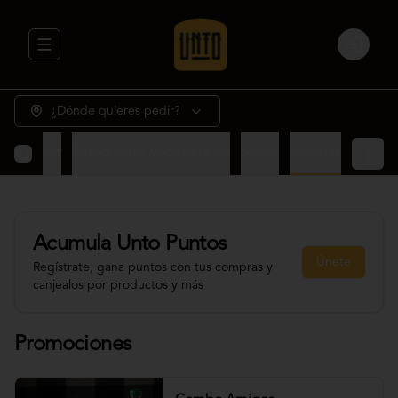
Abrir menu de navegación
Login
¿Dónde quieres pedir?
rne y Mar
Empanadas Vegetarianas
Salsas
Bebidas
Acumula
Unto Puntos
Únete
Regístrate, gana puntos con tus compras y
canjealos por productos y más
Promociones