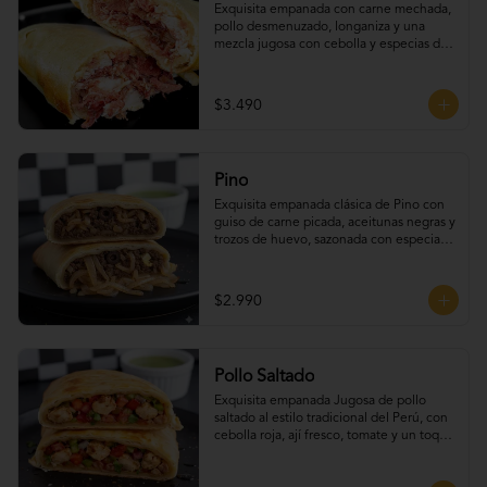
Exquisita empanada con carne mechada, 
pollo desmenuzado, longaniza y una 
mezcla jugosa con cebolla y especias de 
la casa.
$3.490
Pino
Exquisita empanada clásica de Pino con 
guiso de carne picada, aceitunas negras y 
trozos de huevo, sazonada con especias 
tradicionales.
$2.990
Pollo Saltado
Exquisita empanada Jugosa de pollo 
saltado al estilo tradicional del Perú, con 
cebolla roja, ají fresco, tomate y un toque 
de cilantro que realza todo su sabor.