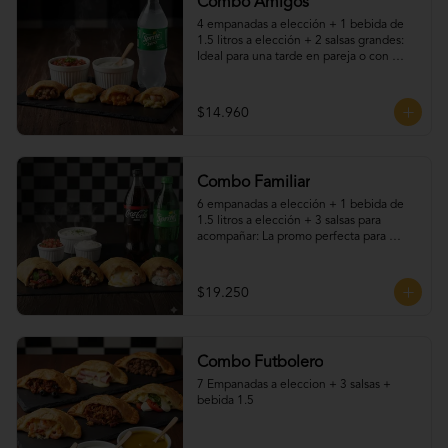
Combo Amigos
4 empanadas a elección + 1 bebida de 
1.5 litros a elección + 2 salsas grandes: 
Ideal para una tarde en pareja o con 
amigos. Elige tus empanadas favoritas, 
disfruta una bebida fría y acompaña todo 
con nuestras deliciosas salsas caseras. 
$14.960
Una promo práctica, sabrosa y perfecta 
para cualquier ocasión.
Combo Familiar
6 empanadas a elección + 1 bebida de 
1.5 litros a elección + 3 salsas para 
acompañar: La promo perfecta para 
compartir en familia o con amigos. Elige 
tus empanadas favoritas —fritas o al 
horno—, acompáñalas con una bebida 
$19.250
helada y nuestras irresistibles salsas 
caseras. ¡Sabores para todos, en una sola 
promoción llena de tradición y buen 
gusto!
Combo Futbolero
7 Empanadas a eleccion + 3 salsas + 
bebida 1.5