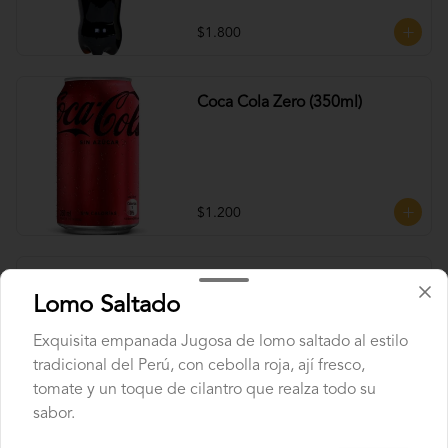
$1.800
Coca Cola Zero (350ml)
$1.200
Fanta (350ml)
Lomo Saltado
Exquisita empanada Jugosa de lomo saltado al estilo
tradicional del Perú, con cebolla roja, ají fresco,
tomate y un toque de cilantro que realza todo su
$1.200
sabor.