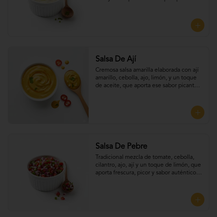
frescura y equilibrio a cada bocado, 
Perfecta para UNTAR tus empanadas
Salsa De Ají
Cremosa salsa amarilla elaborada con ají 
amarillo, cebolla, ajo, limón, y un toque 
de aceite, que aporta ese sabor picante y 
suave típico del Perú. Perfecta para 
UNTAR tus empanadas
Salsa De Pebre
Tradicional mezcla de tomate, cebolla, 
cilantro, ajo, ají y un toque de limón, que 
aporta frescura, picor y sabor auténtico 
chileno, Perfecta para UNTAR tus 
empanadas