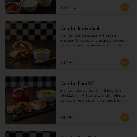
$22.150
Combo Individual
1 empanada a elección + 1 salsa a 
elección: Una opción práctica y sabrosa 
para quienes quieren disfrutar un clásico 
chileno sin complicaciones. Elige tu 
empanada favorita y acompáñala con una 
de nuestras salsas caseras. Ideal para una 
$3.490
pausa rápida o un snack lleno de sabor.
Combo Para Mí
2 empanadas a elección + 2 bebida en 
lata (220 ml)  + 1 Salsa Grande: Perfecta 
para quienes disfrutan un antojo bien 
resuelto. Dos empanadas recién hechas, 
acompañadas de tu bebida favorita, más 
nuestras salsas caseras que le dan el 
$8.690
toque final. Ideal para una pausa rica, 
rápida y con sabor artesanal.