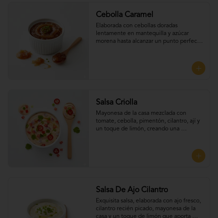
Cebolla Caramel
Elaborada con cebollas doradas 
lentamente en mantequilla y azúcar 
morena hasta alcanzar un punto perfecto 
de dulzura y suavidad, Perfecta para 
UNTAR tus empanadas
Salsa Criolla
Mayonesa de la casa mezclada con 
tomate, cebolla, pimentón, cilantro, ají y 
un toque de limón, creando una 
combinación fresca. Perfecta para UNTAR 
tus empanadas
Salsa De Ajo Cilantro
Exquisita salsa, elaborada con ajo fresco, 
cilantro recién picado, mayonesa de la 
casa y un toque de limón que aporta 