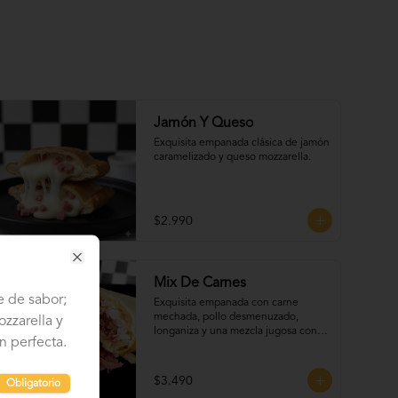
Jamón Y Queso
Exquisita empanada clásica de jamón 
caramelizado y queso mozzarella.
$2.990
Close
Mix De Carnes
e de sabor;
Exquisita empanada con carne 
mechada, pollo desmenuzado, 
zzarella y
longaniza y una mezcla jugosa con 
n perfecta.
cebolla y especias de la casa.
$3.490
Obligatorio