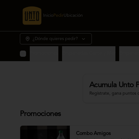
Inicio
Pedir
Ubicación
¿Dónde quieres pedir?
Promociones
Empanadas Carne y Mar
Empanad
Acumula
Unto 
Regístrate, gana puntos 
Promociones
Combo Amigos