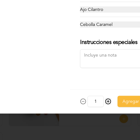
Ajo Cilantro
Cebolla Caramel
Cebolla Caramel
Elaborada con cebollas doradas 
lentamente en mantequilla y azúcar 
Instrucciones especiales
morena hasta alcanzar un punto 
perfecto de dulzura y suavidad, 
Perfecta para UNTAR tus empanadas
Salsa De Ají
Cremosa salsa amarilla elaborada con 
ají amarillo, cebolla, ajo, limón, y un 
Agregar
toque de aceite, que aporta ese 
sabor picante y suave típico del 
Perú. Perfecta para UNTAR tus 
empanadas