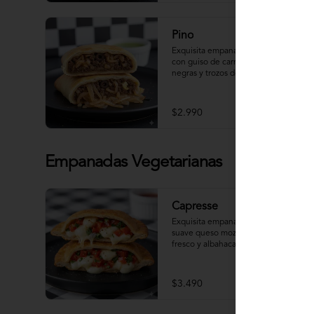
Pino
Exquisita empanada clásica de Pino 
con guiso de carne picada, aceitunas 
negras y trozos de huevo, sazonada 
con especias tradicionales.
$2.990
Empanadas Vegetarianas
Capresse
Exquisita empanada, rellena con 
suave queso mozzarella, tomate 
fresco y albahaca, una combinación 
clásica y deliciosa con un toque 
artesanal.
$3.490