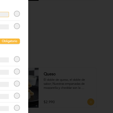
Obligatorio
Queso
El doble de queso, el doble de 
sabor; Nuestras empanadas de 
mozzarella y cheddar son la 
combinación perfecta.
$2.990