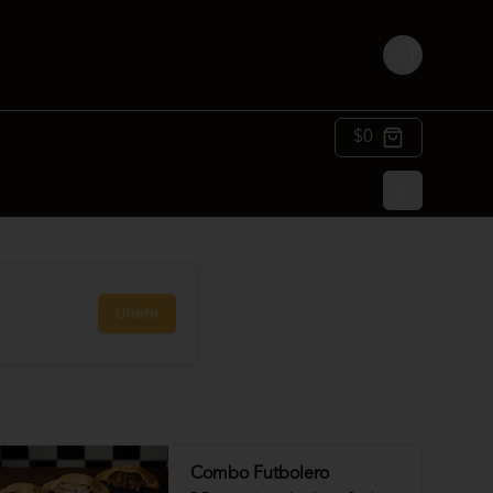
Login
$0
Únete
Combo Futbolero