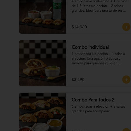
4 empanadas a elección + 1 bebida 
de 1.5 litros a elección + 2 salsas 
grandes: Ideal para una tarde en 
pareja o con amigos. Elige tus 
empanadas favoritas, disfruta una 
bebida fría y acompaña todo con 
$14.960
nuestras deliciosas salsas caseras. 
Una promo práctica, sabrosa y 
perfecta para cualquier ocasión.
Combo Individual
1 empanada a elección + 1 salsa a 
elección: Una opción práctica y 
sabrosa para quienes quieren 
disfrutar un clásico chileno sin 
complicaciones. Elige tu empanada 
favorita y acompáñala con una de 
$3.490
nuestras salsas caseras. Ideal para 
una pausa rápida o un snack lleno de 
sabor.
Combo Para Todos 2
6 empanadas a elección + 3 salsas 
grandes para acompañar