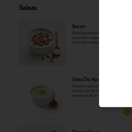
Salsas
Bacon
Deliciosa mezcla de tocineta 
crujiente y mayonesa de la casa, con 
notas ahumadas y un toque salado 
que realza el sabor. Perfecta para 
UNTAR tus empanadas
Salsa De Ajo Cilantro
Exquisita salsa, elaborada con ajo 
fresco, cilantro recién picado, 
mayonesa de la casa y un toque de 
limón que aporta frescura y 
equilibrio a cada bocado, Perfecta 
para UNTAR tus empanadas