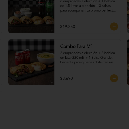
6 empanadas a elección + 1 bebida 
de 1.5 litros a elección + 3 salsas 
para acompañar: La promo perfecta 
para compartir en familia o con 
amigos. Elige tus empanadas 
favoritas —fritas o al horno—, 
$19.250
acompáñalas con una bebida helada 
y nuestras irresistibles salsas caseras. 
¡Sabores para todos, en una sola 
promoción llena de tradición y buen 
Combo Para Mí
gusto!
2 empanadas a elección + 2 bebida 
en lata (220 ml)  + 1 Salsa Grande: 
Perfecta para quienes disfrutan un 
antojo bien resuelto. Dos 
empanadas recién hechas, 
acompañadas de tu bebida favorita, 
$8.690
más nuestras salsas caseras que le 
dan el toque final. Ideal para una 
pausa rica, rápida y con sabor 
artesanal.