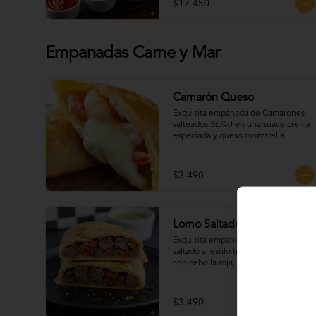
$17.450
Empanadas Carne y Mar
Camarón Queso
Exquisita empanada de Camarones 
salteados 36/40 en una suave crema 
especiada y queso mozzarella.
$3.490
Lomo Saltado
Exquisita empanada Jugosa de lomo 
saltado al estilo tradicional del Perú, 
con cebolla roja, ají fresco, tomate y 
un toque de cilantro que realza todo 
su sabor.
$3.490