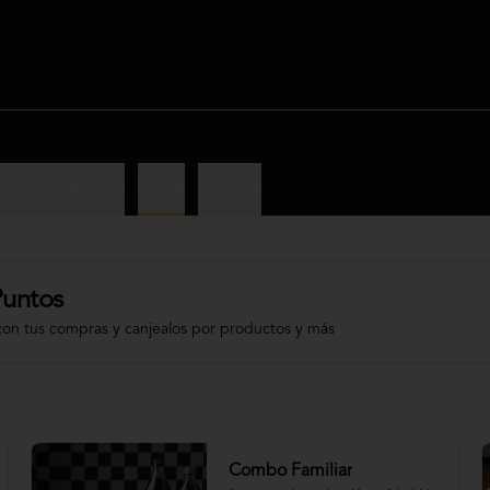
as Vegetarianas
Salsas
Bebidas
Puntos
con tus compras y canjealos por productos y más
Combo Familiar