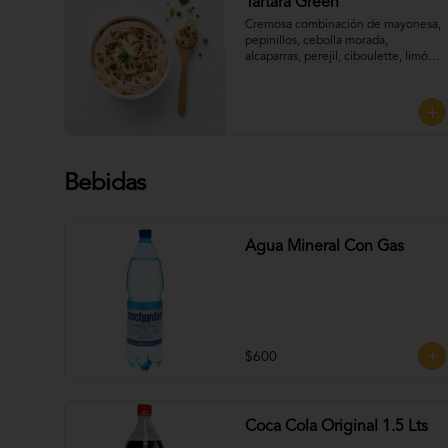
Tártara Green
Cremosa combinación de mayonesa, 
pepinillos, cebolla morada, 
alcaparras, perejil, ciboulette, limón 
y un toque de mostaza, que aporta 
frescura y sabor, Perfecta para 
UNTAR tus empanadas
Bebidas
Agua Mineral Con Gas
$600
Coca Cola Original 1.5 Lts