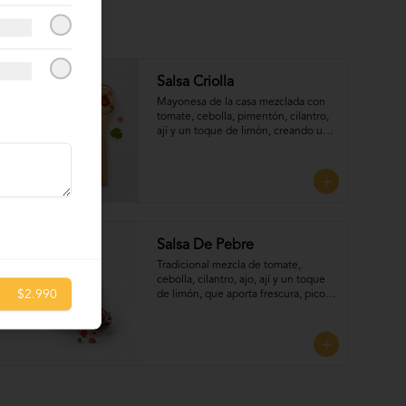
Salsa Criolla
Mayonesa de la casa mezclada con 
tomate, cebolla, pimentón, cilantro, 
ají y un toque de limón, creando una 
combinación fresca. Perfecta para 
UNTAR tus empanadas
Salsa De Pebre
Tradicional mezcla de tomate, 
cebolla, cilantro, ajo, ají y un toque 
$2.990
de limón, que aporta frescura, picor 
y sabor auténtico chileno, Perfecta 
para UNTAR tus empanadas