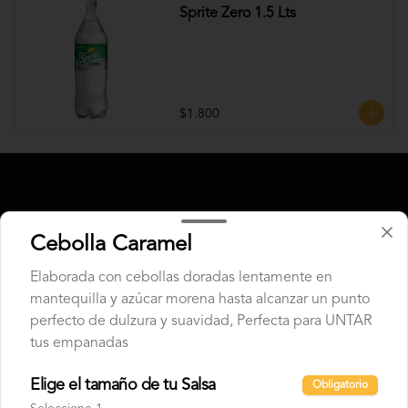
Sprite Zero 1.5 Lts
$1.800
Cebolla Caramel
Elaborada con cebollas doradas lentamente en
mantequilla y azúcar morena hasta alcanzar un punto
perfecto de dulzura y suavidad, Perfecta para UNTAR
tus empanadas
Conócenos
Elige el tamaño de tu Salsa
Obligatorio
Despacho