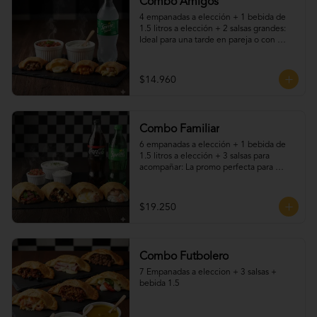
Combo Amigos
4 empanadas a elección + 1 bebida de 
1.5 litros a elección + 2 salsas grandes: 
Ideal para una tarde en pareja o con 
amigos. Elige tus empanadas favoritas, 
disfruta una bebida fría y acompaña todo 
con nuestras deliciosas salsas caseras. 
$14.960
Una promo práctica, sabrosa y perfecta 
para cualquier ocasión.
Combo Familiar
6 empanadas a elección + 1 bebida de 
1.5 litros a elección + 3 salsas para 
acompañar: La promo perfecta para 
compartir en familia o con amigos. Elige 
tus empanadas favoritas —fritas o al 
horno—, acompáñalas con una bebida 
$19.250
helada y nuestras irresistibles salsas 
caseras. ¡Sabores para todos, en una sola 
promoción llena de tradición y buen 
gusto!
Combo Futbolero
7 Empanadas a eleccion + 3 salsas + 
bebida 1.5