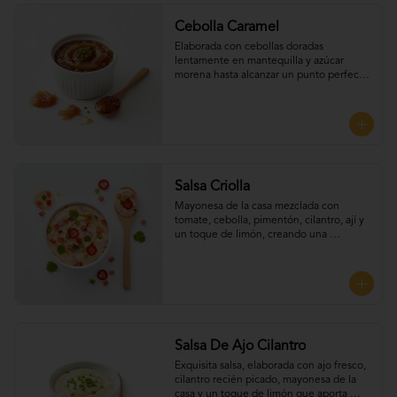
Cebolla Caramel
Elaborada con cebollas doradas 
lentamente en mantequilla y azúcar 
morena hasta alcanzar un punto perfecto 
de dulzura y suavidad, Perfecta para 
UNTAR tus empanadas
Salsa Criolla
Mayonesa de la casa mezclada con 
tomate, cebolla, pimentón, cilantro, ají y 
un toque de limón, creando una 
combinación fresca. Perfecta para UNTAR 
tus empanadas
Salsa De Ajo Cilantro
Exquisita salsa, elaborada con ajo fresco, 
cilantro recién picado, mayonesa de la 
casa y un toque de limón que aporta 