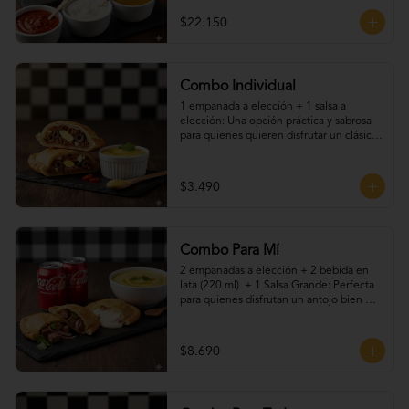
$22.150
Combo Individual
1 empanada a elección + 1 salsa a 
elección: Una opción práctica y sabrosa 
para quienes quieren disfrutar un clásico 
chileno sin complicaciones. Elige tu 
empanada favorita y acompáñala con una 
de nuestras salsas caseras. Ideal para una 
$3.490
pausa rápida o un snack lleno de sabor.
Combo Para Mí
2 empanadas a elección + 2 bebida en 
lata (220 ml)  + 1 Salsa Grande: Perfecta 
para quienes disfrutan un antojo bien 
resuelto. Dos empanadas recién hechas, 
acompañadas de tu bebida favorita, más 
nuestras salsas caseras que le dan el 
$8.690
toque final. Ideal para una pausa rica, 
rápida y con sabor artesanal.