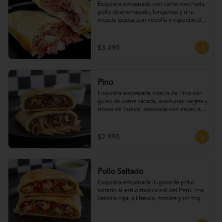
Exquisita empanada con carne mechada, 
pollo desmenuzado, longaniza y una 
mezcla jugosa con cebolla y especias de 
la casa.
$3.490
Pino
Exquisita empanada clásica de Pino con 
guiso de carne picada, aceitunas negras y 
trozos de huevo, sazonada con especias 
tradicionales.
$2.990
Pollo Saltado
Exquisita empanada Jugosa de pollo 
saltado al estilo tradicional del Perú, con 
cebolla roja, ají fresco, tomate y un toque 
de cilantro que realza todo su sabor.