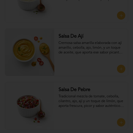
frescura y equilibrio a cada bocado, 
Perfecta para UNTAR tus empanadas
Salsa De Ají
Cremosa salsa amarilla elaborada con ají 
amarillo, cebolla, ajo, limón, y un toque 
de aceite, que aporta ese sabor picante y 
suave típico del Perú. Perfecta para 
UNTAR tus empanadas
Salsa De Pebre
Tradicional mezcla de tomate, cebolla, 
cilantro, ajo, ají y un toque de limón, que 
aporta frescura, picor y sabor auténtico 
chileno, Perfecta para UNTAR tus 
empanadas