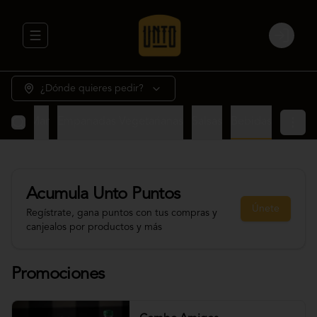
Abrir menu de navegación
Login
¿Dónde quieres pedir?
rne y Mar
Empanadas Vegetarianas
Salsas
Bebidas
Acumula
Unto Puntos
Únete
Regístrate, gana puntos con tus compras y
canjealos por productos y más
Promociones