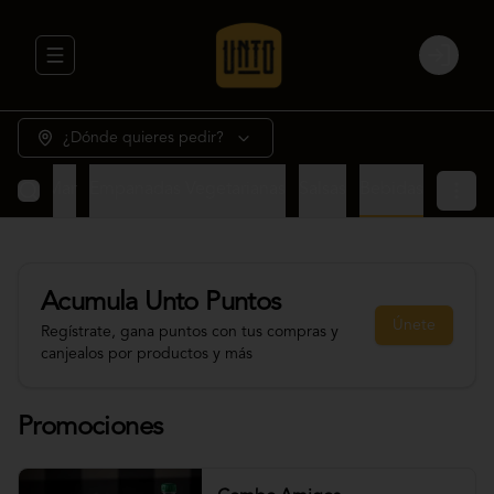
Abrir menu de navegación
Login
¿Dónde quieres pedir?
rne y Mar
Empanadas Vegetarianas
Salsas
Bebidas
Acumula
Unto Puntos
Únete
Regístrate, gana puntos con tus compras y
canjealos por productos y más
Promociones