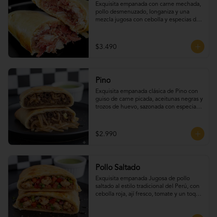
Exquisita empanada con carne mechada, 
pollo desmenuzado, longaniza y una 
mezcla jugosa con cebolla y especias de 
la casa.
$3.490
Pino
Exquisita empanada clásica de Pino con 
guiso de carne picada, aceitunas negras y 
trozos de huevo, sazonada con especias 
tradicionales.
$2.990
Pollo Saltado
Exquisita empanada Jugosa de pollo 
saltado al estilo tradicional del Perú, con 
cebolla roja, ají fresco, tomate y un toque 
de cilantro que realza todo su sabor.