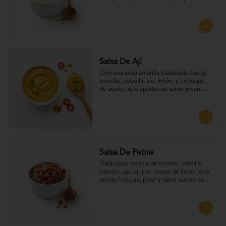
frescura y equilibrio a cada bocado, 
Perfecta para UNTAR tus empanadas
Salsa De Ají
Cremosa salsa amarilla elaborada con ají 
amarillo, cebolla, ajo, limón, y un toque 
de aceite, que aporta ese sabor picante y 
suave típico del Perú. Perfecta para 
UNTAR tus empanadas
Salsa De Pebre
Tradicional mezcla de tomate, cebolla, 
cilantro, ajo, ají y un toque de limón, que 
aporta frescura, picor y sabor auténtico 
chileno, Perfecta para UNTAR tus 
empanadas