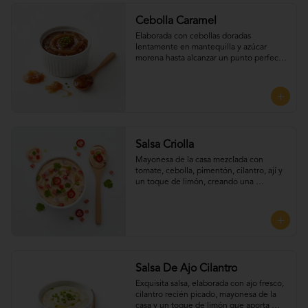
Cebolla Caramel
Elaborada con cebollas doradas 
lentamente en mantequilla y azúcar 
morena hasta alcanzar un punto perfecto 
de dulzura y suavidad, Perfecta para 
UNTAR tus empanadas
Salsa Criolla
Mayonesa de la casa mezclada con 
tomate, cebolla, pimentón, cilantro, ají y 
un toque de limón, creando una 
combinación fresca. Perfecta para UNTAR 
tus empanadas
Salsa De Ajo Cilantro
Exquisita salsa, elaborada con ajo fresco, 
cilantro recién picado, mayonesa de la 
casa y un toque de limón que aporta 