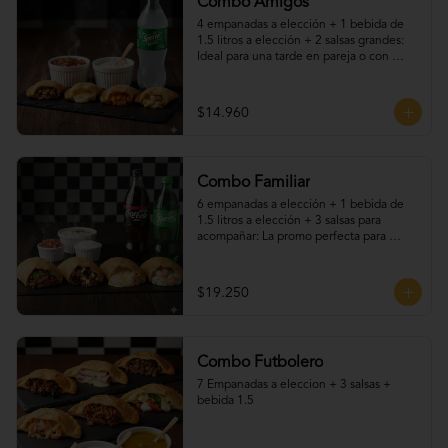
Combo Amigos
4 empanadas a elección + 1 bebida de 
1.5 litros a elección + 2 salsas grandes: 
Ideal para una tarde en pareja o con 
amigos. Elige tus empanadas favoritas, 
disfruta una bebida fría y acompaña todo 
con nuestras deliciosas salsas caseras. 
$14.960
Una promo práctica, sabrosa y perfecta 
para cualquier ocasión.
Combo Familiar
6 empanadas a elección + 1 bebida de 
1.5 litros a elección + 3 salsas para 
acompañar: La promo perfecta para 
compartir en familia o con amigos. Elige 
tus empanadas favoritas —fritas o al 
horno—, acompáñalas con una bebida 
$19.250
helada y nuestras irresistibles salsas 
caseras. ¡Sabores para todos, en una sola 
promoción llena de tradición y buen 
gusto!
Combo Futbolero
7 Empanadas a eleccion + 3 salsas + 
bebida 1.5