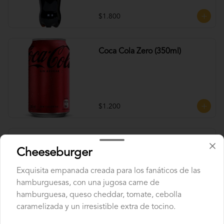
$1.800
Coca Cola Zero (350ml)
$1.200
Fanta (350ml)
Cheeseburger
Exquisita empanada creada para los fanáticos de las
hamburguesas, con una jugosa carne de
hamburguesa, queso cheddar, tomate, cebolla
$1.200
caramelizada y un irresistible extra de tocino.