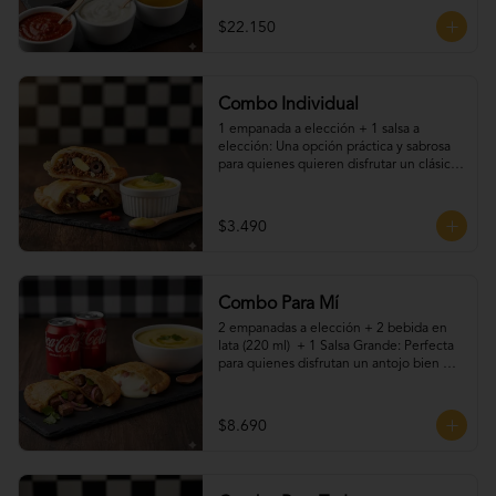
$22.150
Combo Individual
1 empanada a elección + 1 salsa a 
elección: Una opción práctica y sabrosa 
para quienes quieren disfrutar un clásico 
chileno sin complicaciones. Elige tu 
empanada favorita y acompáñala con una 
de nuestras salsas caseras. Ideal para una 
$3.490
pausa rápida o un snack lleno de sabor.
Combo Para Mí
2 empanadas a elección + 2 bebida en 
lata (220 ml)  + 1 Salsa Grande: Perfecta 
para quienes disfrutan un antojo bien 
resuelto. Dos empanadas recién hechas, 
acompañadas de tu bebida favorita, más 
nuestras salsas caseras que le dan el 
$8.690
toque final. Ideal para una pausa rica, 
rápida y con sabor artesanal.