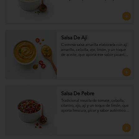
frescura y equilibrio a cada bocado, 
Perfecta para UNTAR tus empanadas
Salsa De Ají
Cremosa salsa amarilla elaborada con ají 
amarillo, cebolla, ajo, limón, y un toque 
de aceite, que aporta ese sabor picante y 
suave típico del Perú. Perfecta para 
UNTAR tus empanadas
Salsa De Pebre
Tradicional mezcla de tomate, cebolla, 
cilantro, ajo, ají y un toque de limón, que 
aporta frescura, picor y sabor auténtico 
chileno, Perfecta para UNTAR tus 
empanadas