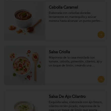
Cebolla Caramel
Elaborada con cebollas doradas 
lentamente en mantequilla y azúcar 
morena hasta alcanzar un punto perfecto 
de dulzura y suavidad, Perfecta para 
UNTAR tus empanadas
Salsa Criolla
Mayonesa de la casa mezclada con 
tomate, cebolla, pimentón, cilantro, ají y 
un toque de limón, creando una 
combinación fresca. Perfecta para UNTAR 
tus empanadas
Salsa De Ajo Cilantro
Exquisita salsa, elaborada con ajo fresco, 
cilantro recién picado, mayonesa de la 
casa y un toque de limón que aporta 