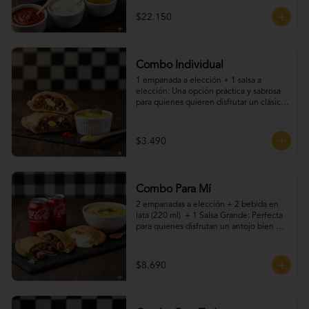
$22.150
Combo Individual
1 empanada a elección + 1 salsa a 
elección: Una opción práctica y sabrosa 
para quienes quieren disfrutar un clásico 
chileno sin complicaciones. Elige tu 
empanada favorita y acompáñala con una 
de nuestras salsas caseras. Ideal para una 
$3.490
pausa rápida o un snack lleno de sabor.
Combo Para Mí
2 empanadas a elección + 2 bebida en 
lata (220 ml)  + 1 Salsa Grande: Perfecta 
para quienes disfrutan un antojo bien 
resuelto. Dos empanadas recién hechas, 
acompañadas de tu bebida favorita, más 
nuestras salsas caseras que le dan el 
$8.690
toque final. Ideal para una pausa rica, 
rápida y con sabor artesanal.