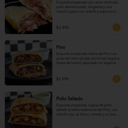
Exquisita empanada con carne mechada, 
pollo desmenuzado, longaniza y una 
mezcla jugosa con cebolla y especias de 
la casa.
$3.490
Pino
Exquisita empanada clásica de Pino con 
guiso de carne picada, aceitunas negras y 
trozos de huevo, sazonada con especias 
tradicionales.
$2.990
Pollo Saltado
Exquisita empanada Jugosa de pollo 
saltado al estilo tradicional del Perú, con 
cebolla roja, ají fresco, tomate y un toque 
de cilantro que realza todo su sabor.