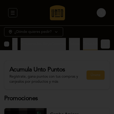
Abrir menu de navegación
Login
¿Dónde quieres pedir?
rne y Mar
Empanadas Vegetarianas
Salsas
Bebidas
Acumula
Unto Puntos
Únete
Regístrate, gana puntos con tus compras y
canjealos por productos y más
Promociones