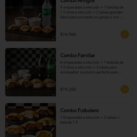
Combo Amigos
4 empanadas a elección + 1 bebida de 
1.5 litros a elección + 2 salsas grandes: 
Ideal para una tarde en pareja o con 
amigos. Elige tus empanadas favoritas, 
disfruta una bebida fría y acompaña todo 
con nuestras deliciosas salsas caseras. 
$14.960
Una promo práctica, sabrosa y perfecta 
para cualquier ocasión.
Combo Familiar
6 empanadas a elección + 1 bebida de 
1.5 litros a elección + 3 salsas para 
acompañar: La promo perfecta para 
compartir en familia o con amigos. Elige 
tus empanadas favoritas —fritas o al 
horno—, acompáñalas con una bebida 
$19.250
helada y nuestras irresistibles salsas 
caseras. ¡Sabores para todos, en una sola 
promoción llena de tradición y buen 
gusto!
Combo Futbolero
7 Empanadas a eleccion + 3 salsas + 
bebida 1.5