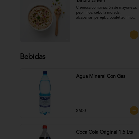
Tártara Green
Cremosa combinación de mayonesa, 
pepinillos, cebolla morada, 
alcaparras, perejil, ciboulette, limón 
y un toque de mostaza, que aporta 
frescura y sabor, Perfecta para 
UNTAR tus empanadas
Bebidas
Agua Mineral Con Gas
$600
Coca Cola Original 1.5 Lts