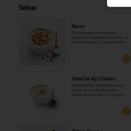
Salsas
Bacon
Deliciosa mezcla de tocineta 
crujiente y mayonesa de la casa, con 
notas ahumadas y un toque salado 
que realza el sabor. Perfecta para 
UNTAR tus empanadas
Salsa De Ajo Cilantro
Exquisita salsa, elaborada con ajo 
fresco, cilantro recién picado, 
mayonesa de la casa y un toque de 
limón que aporta frescura y 
equilibrio a cada bocado, Perfecta 
para UNTAR tus empanadas