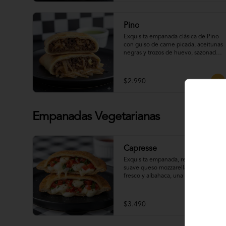
Pino
Exquisita empanada clásica de Pino 
con guiso de carne picada, aceitunas 
negras y trozos de huevo, sazonada 
con especias tradicionales.
$2.990
Empanadas Vegetarianas
Capresse
Exquisita empanada, rellena con 
suave queso mozzarella, tomate 
fresco y albahaca, una combinación 
clásica y deliciosa con un toque 
artesanal.
$3.490