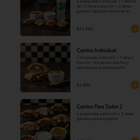
4 empanadas a elección + 1 bebida 
de 1.5 litros a elección + 2 salsas 
grandes: Ideal para una tarde en 
pareja o con amigos. Elige tus 
empanadas favoritas, disfruta una 
bebida fría y acompaña todo con 
$14.960
nuestras deliciosas salsas caseras. 
Una promo práctica, sabrosa y 
perfecta para cualquier ocasión.
Combo Individual
1 empanada a elección + 1 salsa a 
elección: Una opción práctica y 
sabrosa para quienes quieren 
disfrutar un clásico chileno sin 
complicaciones. Elige tu empanada 
favorita y acompáñala con una de 
$3.490
nuestras salsas caseras. Ideal para 
una pausa rápida o un snack lleno de 
sabor.
Combo Para Todos 2
6 empanadas a elección + 3 salsas 
grandes para acompañar