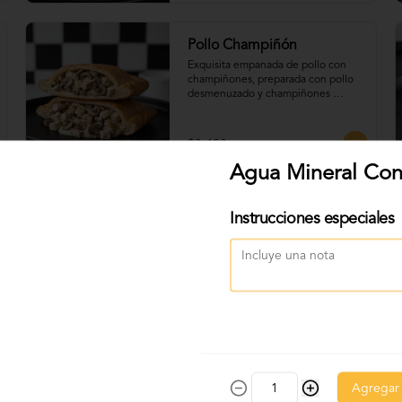
Pollo Champiñón
Exquisita empanada de pollo con 
champiñones, preparada con pollo 
desmenuzado y champiñones 
salteados en una salsa suave y 
sabrosa.
$3.490
Agua Mineral Co
Instrucciones especiales
Humita Queso
Exquisita empanada con delicioso 
choclo a la crema, mezclado con 
albahaca y queso mozzarella.
$3.490
Agregar