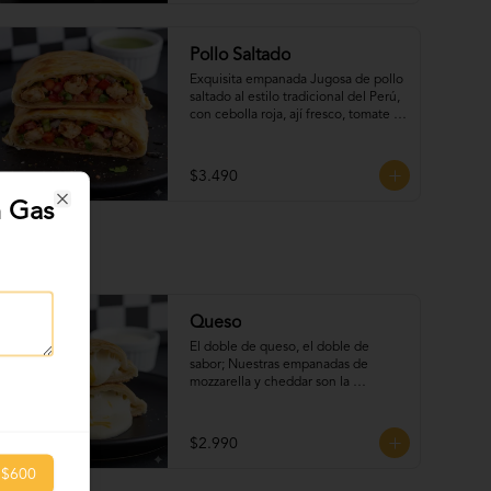
Pollo Saltado
Exquisita empanada Jugosa de pollo 
saltado al estilo tradicional del Perú, 
con cebolla roja, ají fresco, tomate y 
un toque de cilantro que realza todo 
su sabor.
$3.490
n Gas
Close
Queso
El doble de queso, el doble de 
sabor; Nuestras empanadas de 
mozzarella y cheddar son la 
combinación perfecta.
$2.990
$600