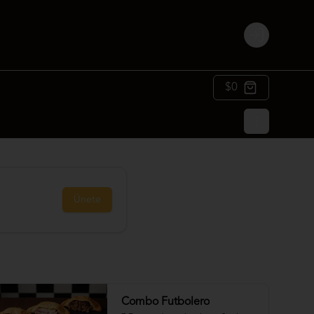
Login
$0
Únete
Combo Futbolero