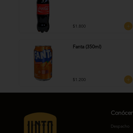
$1.800
Fanta (350ml)
$1.200
Conóce
Despacho