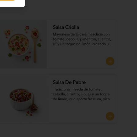
Salsa Criolla
Mayonesa de la casa mezclada con 
tomate, cebolla, pimentón, cilantro, 
ají y un toque de limón, creando una 
combinación fresca. Perfecta para 
UNTAR tus empanadas
Salsa De Pebre
Tradicional mezcla de tomate, 
cebolla, cilantro, ajo, ají y un toque 
de limón, que aporta frescura, picor 
y sabor auténtico chileno, Perfecta 
para UNTAR tus empanadas