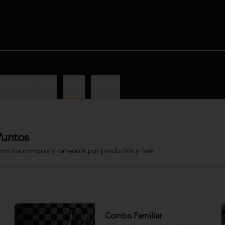
as Vegetarianas
Salsas
Bebidas
Puntos
con tus compras y canjealos por productos y más
Combo Familiar