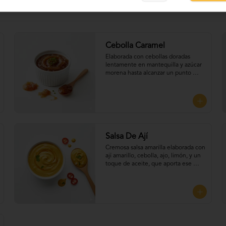
Cebolla Caramel
Elaborada con cebollas doradas 
lentamente en mantequilla y azúcar 
morena hasta alcanzar un punto 
perfecto de dulzura y suavidad, 
Perfecta para UNTAR tus empanadas
Salsa De Ají
Cremosa salsa amarilla elaborada con 
ají amarillo, cebolla, ajo, limón, y un 
toque de aceite, que aporta ese 
sabor picante y suave típico del 
Perú. Perfecta para UNTAR tus 
empanadas