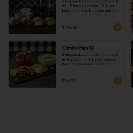
6 empanadas a elección + 1 bebida 
de 1.5 litros a elección + 3 salsas 
para acompañar: La promo perfecta 
para compartir en familia o con 
amigos. Elige tus empanadas 
favoritas —fritas o al horno—, 
$19.250
acompáñalas con una bebida helada 
y nuestras irresistibles salsas caseras. 
¡Sabores para todos, en una sola 
promoción llena de tradición y buen 
Combo Para Mí
gusto!
2 empanadas a elección + 2 bebida 
en lata (220 ml)  + 1 Salsa Grande: 
Perfecta para quienes disfrutan un 
antojo bien resuelto. Dos 
empanadas recién hechas, 
acompañadas de tu bebida favorita, 
$8.690
más nuestras salsas caseras que le 
dan el toque final. Ideal para una 
pausa rica, rápida y con sabor 
artesanal.