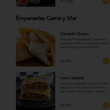
$17.450
Empanadas Carne y Mar
Camarón Queso
Exquisita empanada de Camarones 
salteados 36/40 en una suave crema 
especiada y queso mozzarella.
$3.490
Lomo Saltado
Exquisita empanada Jugosa de lomo 
saltado al estilo tradicional del Perú, 
con cebolla roja, ají fresco, tomate y 
un toque de cilantro que realza todo 
su sabor.
$3.490