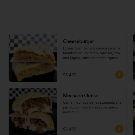
Cheeseburger
Exquisita empanada creada para los 
fanáticos de las hamburguesas, con 
una jugosa carne de hamburguesa, 
queso cheddar, tomate, cebolla 
caramelizada y un irresistible extra 
de tocino.
$3.490
Mechada Queso
Carne mechada de res sazonada a la 
perfección, combinada con queso 
mozarella.
$3.490