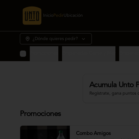
Inicio
Pedir
Ubicación
¿Dónde quieres pedir?
Promociones
Empanadas Carne y Mar
Empanad
Acumula
Unto 
Regístrate, gana puntos 
Promociones
Combo Amigos