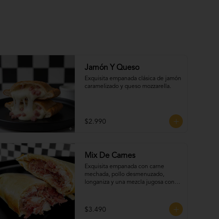
Jamón Y Queso
Exquisita empanada clásica de jamón 
caramelizado y queso mozzarella.
$2.990
Mix De Carnes
Exquisita empanada con carne 
mechada, pollo desmenuzado, 
longaniza y una mezcla jugosa con 
cebolla y especias de la casa.
$3.490